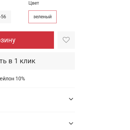
Цвет
-56
зеленый
рзину
ть в 1 клик
нейлон 10%