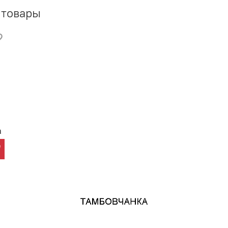
 товары
а