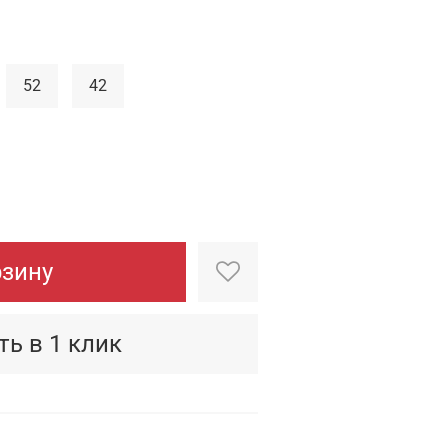
52
42
рзину
ть в 1 клик