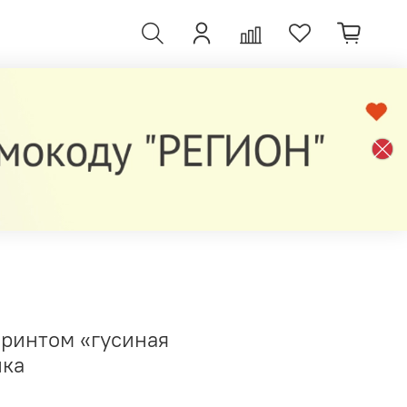
принтом «гусиная
нка