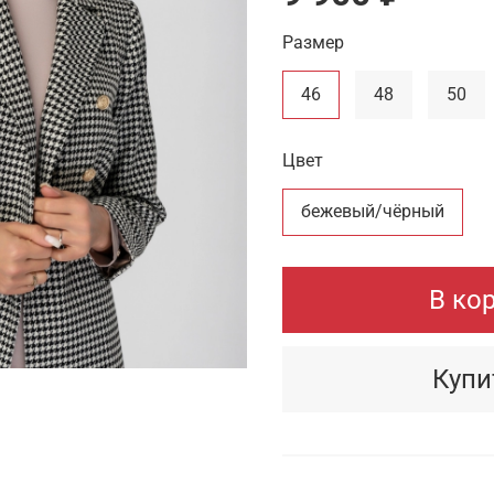
Размер
46
48
50
Цвет
бежевый/чёрный
В ко
Купи