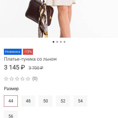
Новинка
-15%
Платье-туника со льном
3 145 ₽
3 700 ₽
(0)
Размер
44
48
50
52
54
56