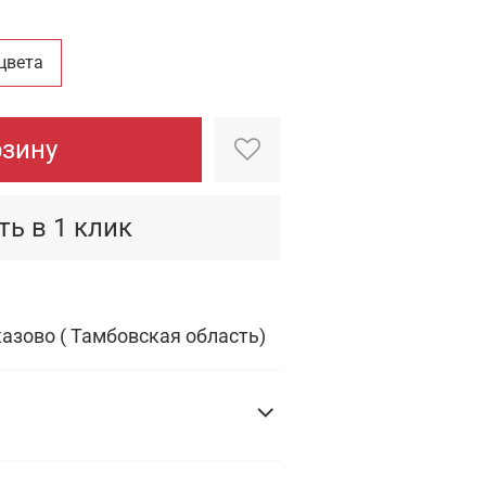
цвета
рзину
ть в 1 клик
казово ( Тамбовская область)